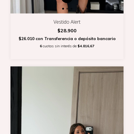
Vestido Alert
$28.900
$26.010
con
Transferencia o depósito bancario
6
cuotas sin interés de
$4.816,67