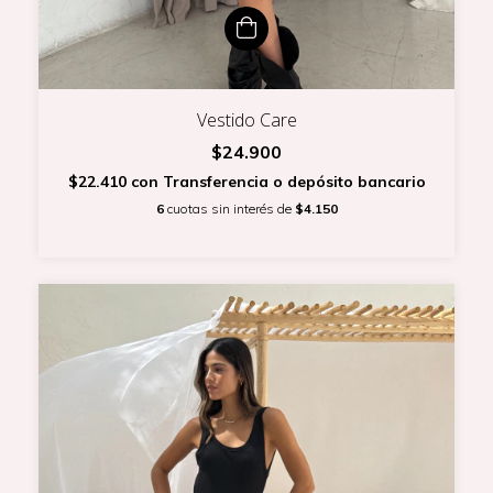
Vestido Care
$24.900
$22.410
con
Transferencia o depósito bancario
6
cuotas sin interés de
$4.150