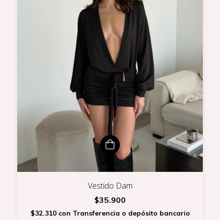
Vestido Dam
$35.900
$32.310
con
Transferencia o depósito bancario