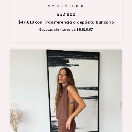
Vestido Romantic
$52.900
$47.610
con
Transferencia o depósito bancario
6
cuotas sin interés de
$8.816,67