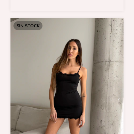
SIN STOCK