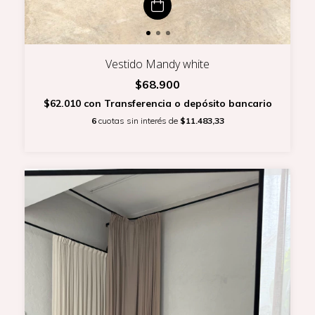
Vestido Mandy white
$68.900
$62.010
con
Transferencia o depósito bancario
6
cuotas sin interés de
$11.483,33