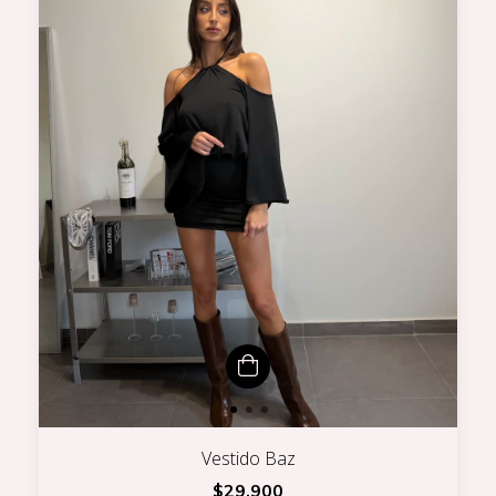
Vestido Baz
$29.900