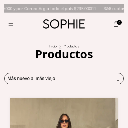
$235.000❤️‍🔥
3&6 cuotas sin interés | 10%OFF extra por transf🚀 |
0
Inicio
>
Productos
Productos