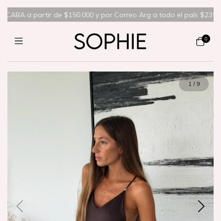
CABA a partir de $150.000 y por Correo Arg a todo el país $235.000❤️‍
0
1
/
9