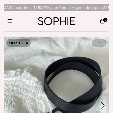
CABA a partir de $150.000 y por Correo Arg a todo el país $235.000❤️‍
0
SIN STOCK
1
/
5