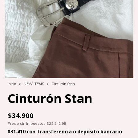
Inicio
>
NEW ITEMS
>
Cinturón Stan
Cinturón Stan
$34.900
Precio sin impuestos
$28.842,98
$31.410
con
Transferencia o depósito bancario