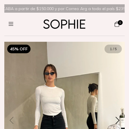
ABA a partir de $150.000 y por Correo Arg a todo el país $235.000❤️‍
0
45
%
OFF
1
/
5