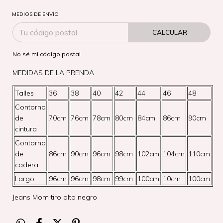
MEDIOS DE ENVÍO
CALCULAR
No sé mi código postal
MEDIDAS DE LA PRENDA
Talles
36
38
40
42
44
46
48
Contorno
de
70cm
76cm
78cm
80cm
84cm
86cm
90cm
cintura
Contorno
de
86cm
90cm
96cm
98cm
102cm
104cm
110cm
cadera
Largo
96cm
96cm
98cm
99cm
100cm
10cm
100cm
Jeans Mom tiro alto negro