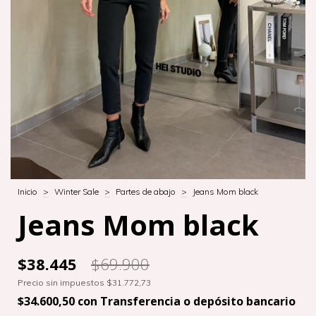
Inicio
>
Winter Sale
>
Partes de abajo
>
Jeans Mom black
Jeans Mom black
$38.445
$69.900
Precio sin impuestos
$31.772,73
$34.600,50
con
Transferencia o depósito bancario