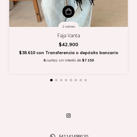
2 colores
Faja Vanta
$42.900
$38.610
con
Transferencia o depósito bancario
6
cuotas sin interés de
$7.150
541141499120