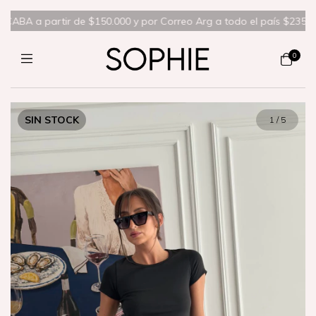
ABA a partir de $150.000 y por Correo Arg a todo el país $235.000❤️‍
0
SIN STOCK
1
/
5